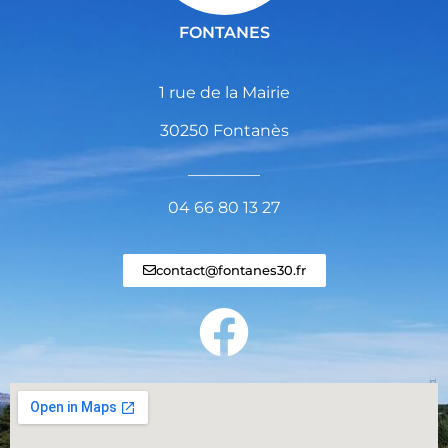
FONTANES
1 rue de la Mairie
30250 Fontanès
_________
04 66 80 13 27
contact@fontanes30.fr