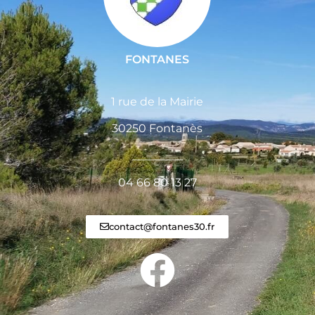
FONTANES
1 rue de la Mairie
30250 Fontanès
_________
04 66 80 13 27
contact@fontanes30.fr