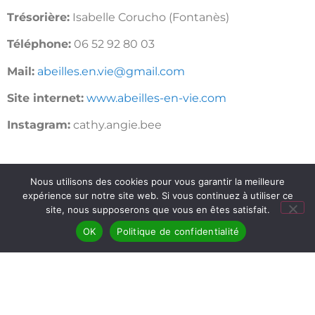
Trésorière:
Isabelle Corucho (Fontanès)
Téléphone:
06 52 92 80 03
Mail:
abeilles.en.vie@gmail.com
Site internet:
www.abeilles-en-vie.com
Instagram:
cathy.angie.bee
Nous utilisons des cookies pour vous garantir la meilleure
expérience sur notre site web. Si vous continuez à utiliser ce
site, nous supposerons que vous en êtes satisfait.
OK
Politique de confidentialité