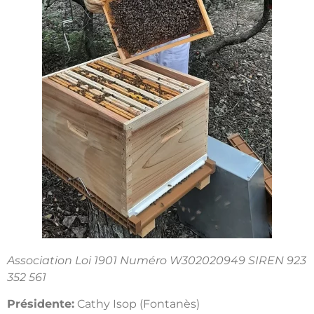
Association Loi 1901 Numéro W302020949 SIREN 923
352 561
Présidente:
Cathy Isop (Fontanès)