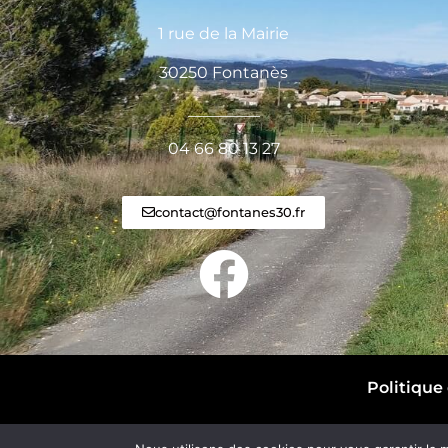
1 rue de la Mairie
30250 Fontanès
_________
04 66 80 13 27
contact@fontanes30.fr
Politique 