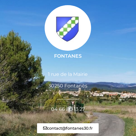
FONTANES
1 rue de la Mairie
30250 Fontanès
_________
04 66 80 13 27
contact@fontanes30.fr